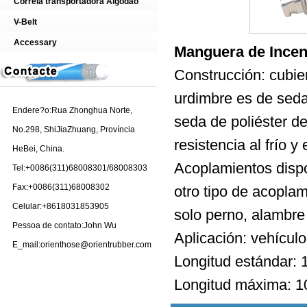
Correia transportadora Algodão
V-Belt
Accessary
Manguera de Incen
Construcción: cubier
urdimbre es de seda 
Endere?o:Rua Zhonghua Norte,
seda de poliéster de
No.298, ShiJiaZhuang, Província
resistencia al frío y
HeBei, China.
Acoplamientos dispo
Tel:+0086(311)68008301/68008303
Fax:+0086(311)68008302
otro tipo de acoplam
Celular:+8618031853905
solo perno, alambre
Pessoa de contato:John Wu
Aplicación: vehícul
E_mail:orienthose@orientrubber.com
Longitud estándar
Longitud máxima: 