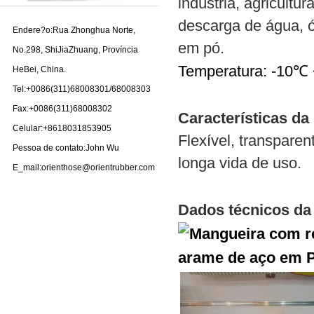
indústria, agricultu
descarga de água, ó
Endere?o:Rua Zhonghua Norte,
em pó.
No.298, ShiJiaZhuang, Província
Temperatura: -10℃
HeBei, China.
Tel:+0086(311)68008301/68008303
Fax:+0086(311)68008302
Características d
Celular:+8618031853905
Flexível, transparen
Pessoa de contato:John Wu
longa vida de uso.
E_mail:orienthose@orientrubber.com
Dados técnicos da