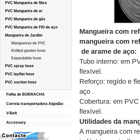
PVC Mangueira de fibra
PVC Mangueira de ar
PVC Mangueira de gás
PVC Mangueira de FIO de aço
Mangueira com re
Mangueira de Jardim
mangueira com re
Mangueiras de PVC
de arame de aço:
Knitted garden hose
Expandable hose
Tubo interno: em PV
PVC spray hose
flexível.
PVC layflat hose
Reforço: regído e fl
PVC suction hose
aço .
Folha de BORRACHA
Cobertura: em PVC t
Correia transportadora Algodão
flexível.
V-Belt
Utilidades da man
Accessary
A mangueira com re