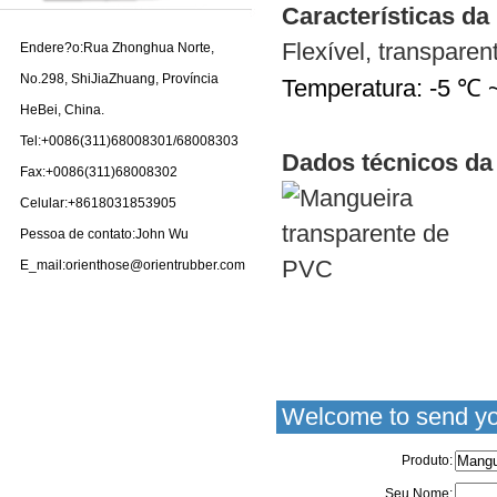
Características d
Flexível, transparen
Endere?o:Rua Zhonghua Norte,
No.298, ShiJiaZhuang, Província
Temperatura: -5 ℃ 
HeBei, China.
Tel:+0086(311)68008301/68008303
Dados técnicos da
Fax:+0086(311)68008302
Celular:+8618031853905
Pessoa de contato:John Wu
E_mail:orienthose@orientrubber.com
Welcome to send yo
Produto:
Seu Nome: