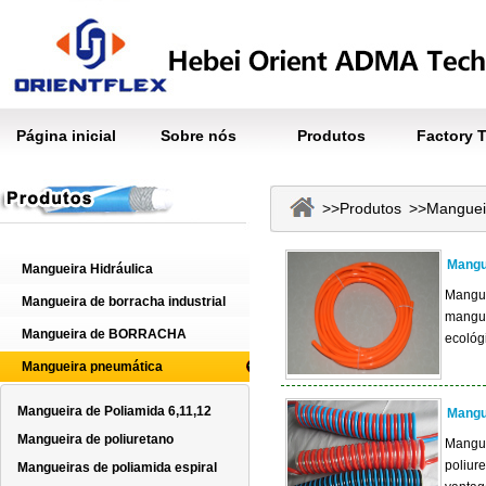
Página inicial
Sobre nós
Produtos
Factory 
>>
Produtos
>>
Manguei
Mangue
Mangueira Hidráulica
Mangue
Mangueira de borracha industrial
mangue
Mangueira de BORRACHA
ecológi
Mangueira pneumática
Mangueira de Poliamida 6,11,12
Mangue
Mangueira de poliuretano
Mangue
poliur
Mangueiras de poliamida espiral