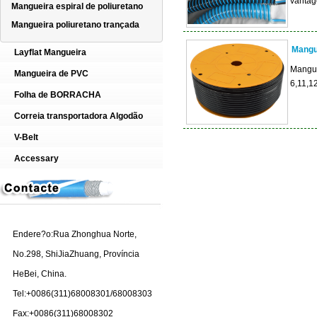
vanta
Mangueira espiral de poliuretano
Mangueira poliuretano trançada
Mangue
Layflat Mangueira
Mangue
Mangueira de PVC
6,11,1
Folha de BORRACHA
Correia transportadora Algodão
V-Belt
Accessary
Endere?o:Rua Zhonghua Norte,
No.298, ShiJiaZhuang, Província
HeBei, China.
Tel:+0086(311)68008301/68008303
Fax:+0086(311)68008302