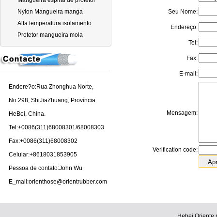
Mangueira espiral de protetor
Nylon Mangueira manga
Seu Nome:
Alta temperatura isolamento
Endereço:
manga de protecção
Protetor mangueira mola
Tel:
Fax:
E-mail:
Endere?o:Rua Zhonghua Norte,
No.298, ShiJiaZhuang, Província
Mensagem:
HeBei, China.
Tel:+0086(311)68008301/68008303
Fax:+0086(311)68008302
Verification code:
Celular:+8618031853905
Pessoa de contato:John Wu
E_mail:orienthose@orientrubber.com
Hebei Oriente 