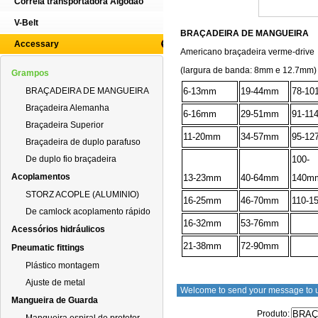
Correia transportadora Algodão
V-Belt
BRAÇADEIRA DE MANGUEIRA
Accessary
Americano braçadeira verme-drive
(largura de banda: 8mm e 12.7mm)
Grampos
BRAÇADEIRA DE MANGUEIRA
6-13mm
19-44mm
78-1
Braçadeira Alemanha
6-16mm
29-51mm
91-1
Braçadeira Superior
11-20mm
34-57mm
95-1
Braçadeira de duplo parafuso
De duplo fio braçadeira
100-
Acoplamentos
13-23mm
40-64mm
140m
STORZ ACOPLE (ALUMINIO)
16-25mm
46-70mm
110-
De camlock acoplamento rápido
16-32mm
53-76mm
Acessórios hidráulicos
21-38mm
72-90mm
Pneumatic fittings
Plástico montagem
Ajuste de metal
Welcome to send your message to 
Mangueira de Guarda
Produto: