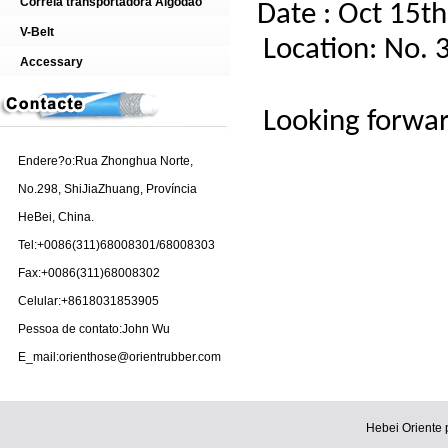
Correia transportadora Algodão
Date : Oct 15t
V-Belt
Location:
No. 
Accessary
Looking forwar
Endere?o:Rua Zhonghua Norte,
No.298, ShiJiaZhuang, Província
HeBei, China.
Tel:+0086(311)68008301/68008303
Fax:+0086(311)68008302
Celular:+8618031853905
Pessoa de contato:John Wu
E_mail:orienthose@orientrubber.com
Hebei Oriente 